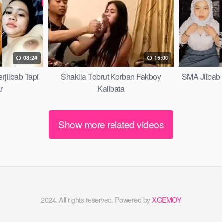
08:24
15:00
jilbab Tapi
Shakila Tobrut Korban Fakboy
SMA Jilbab 
r
Kalibata
Show more related videos
2024. All rights reserved. Powered by
XGEMOY