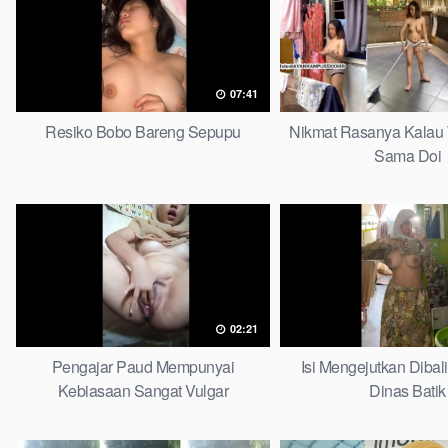
07:41
Resiko Bobo Bareng Sepupu
Nikmat Rasanya Kalau
Sama Doi
02:21
Pengajar Paud Mempunyai
Isi Mengejutkan Dibal
Kebiasaan Sangat Vulgar
Dinas Batik