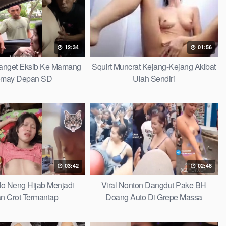
12:34
01:56
 Banget Eksib Ke Mamang
Squirt Muncrat Kejang-Kejang Akibat
omay Depan SD
Ulah Sendiri
03:42
02:48
do Neng Hijab Menjadi
Viral Nonton Dangdut Pake BH
n Crot Termantap
Doang Auto Di Grepe Massa