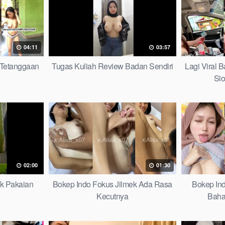
04:11
03:57
 Tetanggaan
Tugas Kuliah Review Badan Sendiri
Lagi Viral
Si
02:00
01:30
ik Pakaian
Bokep Indo Fokus Jilmek Ada Rasa
Bokep In
Kecutnya
Baha