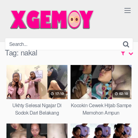
Skip
to
content
Tag:
nakal
17:10
02:10
Ukhty Selesai Ngajar Di
Kocokin Cewek Hijab Sampe
Sodok Dari Belakang
Memohon Ampun