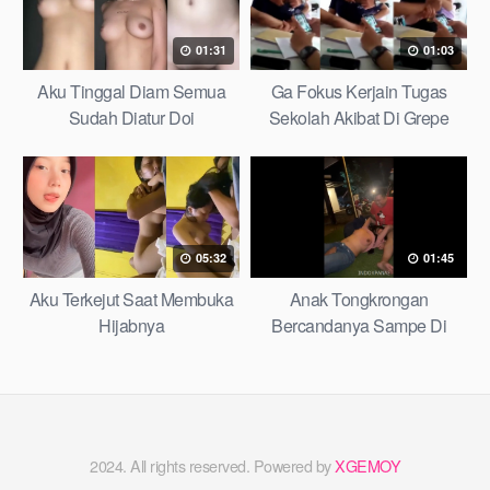
01:31
01:03
Aku Tinggal Diam Semua
Ga Fokus Kerjain Tugas
Sudah Diatur Doi
Sekolah Akibat Di Grepe
Teman
05:32
01:45
Aku Terkejut Saat Membuka
Anak Tongkrongan
Hijabnya
Bercandanya Sampe Di
Bugilin
2024. All rights reserved. Powered by
XGEMOY